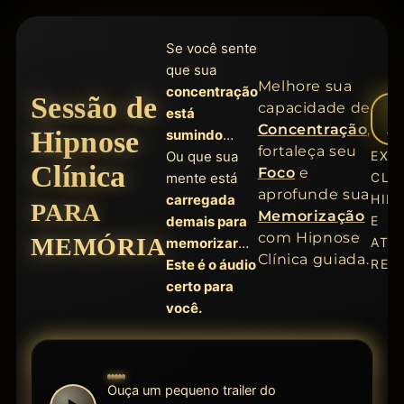
Se você sente
que sua
Melhore sua
concentração
Sessão de
+
capacidade de
está
Concentração
,
A
Hipnose
sumindo
…
fortaleça seu
Ou que sua
EXP
Clínica
Foco
e
mente está
CLÍ
aprofunde sua
carregada
HIP
PARA
Memorização
demais para
E
com Hipnose
MEMÓRIA
memorizar
…
ATE
Clínica guiada.
Este é o áudio
REAI
certo para
você.
Ouça um pequeno trailer do