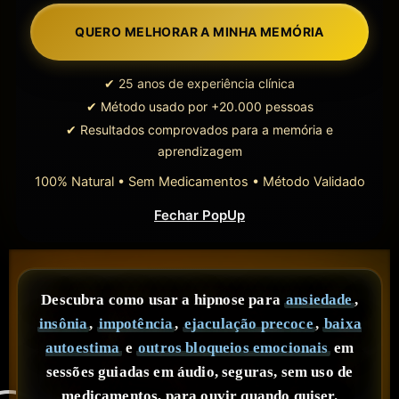
QUERO MELHORAR A MINHA MEMÓRIA
✔
25 anos de experiência clínica
✔
Método usado por +20.000 pessoas
✔
Resultados comprovados para a memória e
aprendizagem
100% Natural
•
Sem Medicamentos
•
Método Validado
Fechar PopUp
Descubra como usar a hipnose para
ansiedade
,
insônia
,
impotência
,
ejaculação precoce
,
baixa
autoestima
e
outros bloqueios emocionais
em
sessões guiadas em áudio, seguras, sem uso de
medicamentos, para ouvir quando quiser.